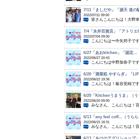
7/11「ましだや」「源天 道
2022/07/11 09:00
皆さんこんにちは！大野幸で
7/4「永井百貨店」「アトリエ
2022/07/04 09:00
こんにちは〜中矢邦子です
6/27「あおkitchen」「認
2022/06/27 20:43
こんにちは中野加奈子です
6/20「酒菜処 やすらぎ」「L
2022/06/22 19:36
こんにちは！板谷安純です
6/20「Kitchenうまうま
2022/06/20 09:00
みなさん、こんにちは！宮崎麗
6/13「any feel coff.
2022/06/15 18:31
みなさん、こんにちは！宮崎麗奈
6/13「あけのアグリショップ