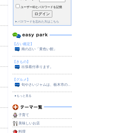
ユーザーIDとパスワードを記憶
パスワードを忘れた方はこちら
【占い鑑定】
南の占い「黄色い館」
【きもの】
出張着付承ります。
【グルメ】
旬やさいジャムは、栃木市の...
もっと見る
子育て
美味しいお店
料理