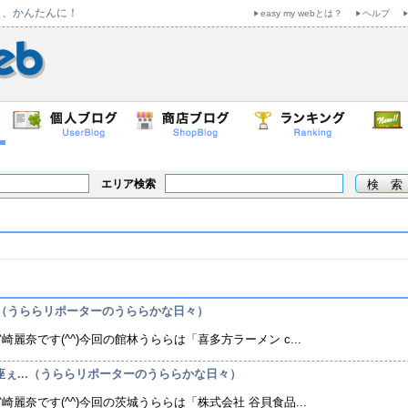
も、かんたんに！
easy my webとは？
ヘルプ
エリア検索
 ...（うららリポーターのうららかな日々）
麗奈です(^^)今回の館林うららは「喜多方ラーメン c...
「座ぇ...（うららリポーターのうららかな日々）
麗奈です(^^)今回の茨城うららは「株式会社 谷貝食品...