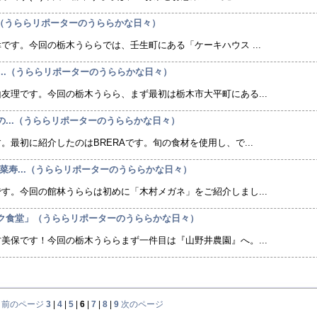
」（うららリポーターのうららかな日々）
です。今回の栃木うららでは、壬生町にある「ケーキハウス ...
Pa...（うららリポーターのうららかな日々）
友理です。今回の栃木うらら、まず最初は栃木市大平町にある...
山の...（うららリポーターのうららかな日々）
。最初に紹介したのはBRERAです。旬の食材を使用し、で...
若菜寿...（うららリポーターのうららかな日々）
す。今回の館林うららは初めに「木村メガネ」をご紹介しまし...
ック食堂」（うららリポーターのうららかな日々）
美保です！今回の栃木うららまず一件目は『山野井農園』へ。...
前のページ
3
|
4
|
5
|
6
|
7
|
8
|
9
次のページ