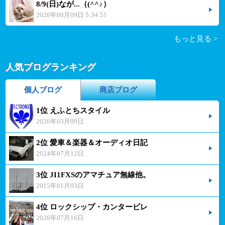
8/9(日)なが...（(^^♪）
2026年08月09日 5:34:51
もっと見る >
人気ブログランキング
個人ブログ
商店ブログ
1位 えふとちスタイル
2026年03月09日
2位 愛車＆楽器＆オーディオ日記
2024年07月12日
3位 JI1FXSのアマチュア無線他。
2015年01月03日
4位 ロックシップ・カンタービレ
2026年07月16日