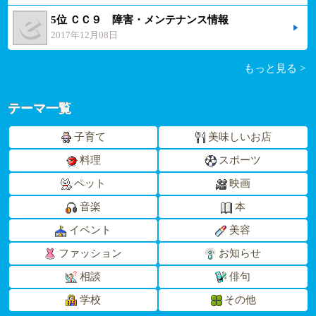
5位 ＣＣ９ 障害・メンテナンス情報
2017年12月08日
もっと見る >
テーマ一覧
子育て
美味しいお店
料理
スポーツ
ペット
映画
音楽
本
イベント
美容
ファッション
お知らせ
相談
俳句
学校
その他