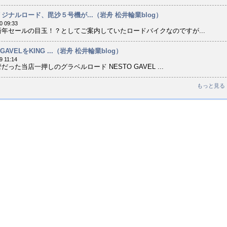
ジナルロード、毘沙５号機が...（岩舟 松井輪業blog）
0 09:33
年セールの目玉！？としてご案内していたロードバイクなのですが...
 GAVELをKING ...（岩舟 松井輪業blog）
9 11:14
だった当店一押しのグラベルロード NESTO GAVEL ...
もっと見る