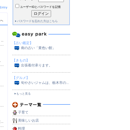
ユーザーIDとパスワードを記憶
覧へ
パスワードを忘れた方はこちら
）
..
【占い鑑定】
南の占い「黄色い館」
.
【きもの】
出張着付承ります。
【グルメ】
旬やさいジャムは、栃木市の...
もっと見る
）
子育て
美味しいお店
..
料理