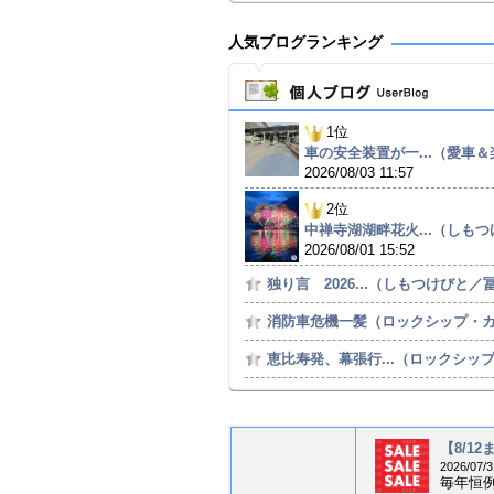
人気ブログランキング
1位
車の安全装置が一...（愛車＆楽
2026/08/03 11:57
2位
中禅寺湖湖畔花火...（しもつけ
2026/08/01 15:52
独り言 2026...（しもつけびと／冨.
消防車危機一髪（ロックシップ・カ.
恵比寿発、幕張行...（ロックシップ・
【8/1
2026/07/3
毎年恒例