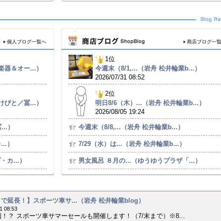
個人ブログ一覧へ
商店ブログ一
1位
器＆オー...）
今週末（8/1,...（岩舟 松井輪業b...）
2026/07/31 08:52
2位
びと／冨...）
明日8/6（木）...（岩舟 松井輪業b...）
2026/08/05 19:24
..）
今週末（8/8,...（岩舟 松井輪業b...）
..）
7/29（水）は...（岩舟 松井輪業b...）
カ...）
男女風呂 ８月の...（ゆうゆうプラザ「...）
2まで延長！】スポーツ車サ...（岩舟 松井輪業blog）
1 08:53
！？ スポーツ車サマーセールも開催します！（7/末まで）※8...