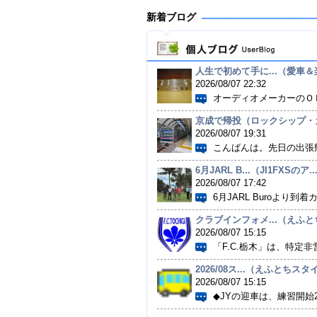
新着ブログ
人生で初めて手に...（愛車＆楽
2026/08/07 22:32
オーディオメーカーのＯＮ
京成で帰投（ロックシップ・カ.
2026/08/07 19:31
こんばんは。先日の出張帰
6月JARL B...（JI1FXSのア..
2026/08/07 17:42
6月JARL Buroより到着カ
クラブインフォメ...（えふ
2026/08/07 15:15
「F.C.栃木」は、特定非営
2026/08ス...（えふとちスタ
2026/08/07 15:15
◆JYの迎車は、練習開始25