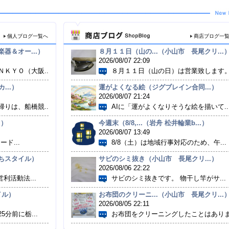
個人ブログ一覧へ
商店ブログ一
器＆オー...）
８月１１日（山の...（小山市 長尾クリ...
2026/08/07 22:09
ＫＹＯ（大阪...
８月１１日（山の日）は営業致します。.
..）
運がよくなる絵（ジグブレイン合同...）
2026/08/07 21:24
りは、船橋競...
AIに「運がよくなりそうな絵を描いて..
.）
今週末（8/8,...（岩舟 松井輪業b...）
2026/08/07 13:49
ード...
8/8（土）は地域行事対応のため、午...
とちスタイル）
サビのシミ抜き（小山市 長尾クリ...）
2026/08/06 22:22
利活動法...
サビのシミ抜きです。 物干し竿がサ...
イル）
お布団のクリーニ...（小山市 長尾クリ...
2026/08/05 22:11
分前に栃...
お布団をクリーニングしたことはありま.