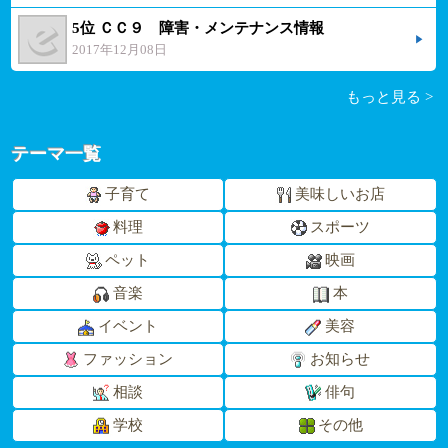
5位 ＣＣ９ 障害・メンテナンス情報
2017年12月08日
もっと見る >
テーマ一覧
子育て
美味しいお店
料理
スポーツ
ペット
映画
音楽
本
イベント
美容
ファッション
お知らせ
相談
俳句
学校
その他