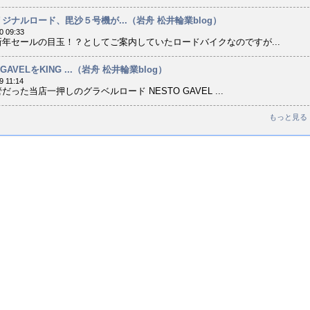
ジナルロード、毘沙５号機が...（岩舟 松井輪業blog）
0 09:33
年セールの目玉！？としてご案内していたロードバイクなのですが...
 GAVELをKING ...（岩舟 松井輪業blog）
9 11:14
だった当店一押しのグラベルロード NESTO GAVEL ...
もっと見る