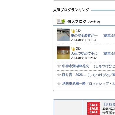
人気ブログランキング
1位
車の安全装置が一...（愛車＆楽
2026/08/03 11:57
2位
人生で初めて手に...（愛車＆楽
2026/08/07 22:32
中禅寺湖湖畔花火...（しもつけびと／
独り言 2026...（しもつけびと／冨.
消防車危機一髪（ロックシップ・カ.
【8/1
2026/07/3
毎年恒例