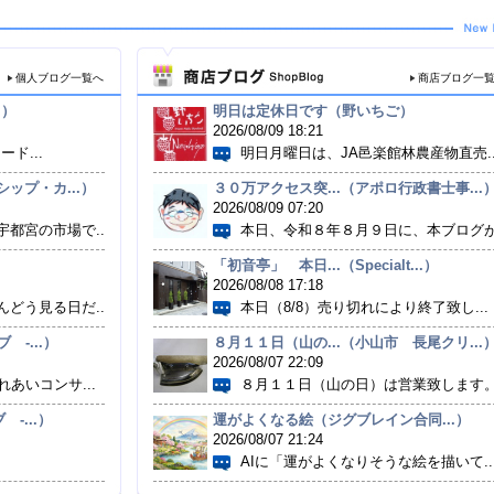
個人ブログ一覧へ
商店ブログ一
.）
明日は定休日です（野いちご）
2026/08/09 18:21
ード...
明日月曜日は、JA邑楽館林農産物直売..
ップ・カ...）
３０万アクセス突...（アポロ行政書士事...
2026/08/09 07:20
都宮の市場で...
本日、令和８年８月９日に、本ブログが.
「初音亭」 本日...（Specialt...）
2026/08/08 17:18
どう見る日だ...
本日（8/8）売り切れにより終了致し...
-...）
８月１１日（山の...（小山市 長尾クリ...
2026/08/07 22:09
あいコンサ...
８月１１日（山の日）は営業致します。.
 -...）
運がよくなる絵（ジグブレイン合同...）
2026/08/07 21:24
AIに「運がよくなりそうな絵を描いて..