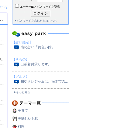
ユーザーIDとパスワードを記憶
覧へ
パスワードを忘れた方はこちら
.
【占い鑑定】
南の占い「黄色い館」
）
..
【きもの】
出張着付承ります。
【グルメ】
旬やさいジャムは、栃木市の...
）
もっと見る
..
子育て
美味しいお店
.
料理