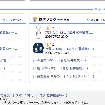
個人ブログ一覧へ
商店ブログ一
1位
器＆オー...）
7/29（水）は...（岩舟 松井輪業b...）
2026/07/27 20:04
2位
器＆オー...）
今週末（8/8,...（岩舟 松井輪業b...）
2026/08/07 13:49
冨...）
今週末（8/1,...（岩舟 松井輪業b...）
..）
明日8/6（木）...（岩舟 松井輪業b...）
..）
男女風呂 ８月の...（ゆうゆうプラザ「...）
2まで延長！】スポーツ車サ...（岩舟 松井輪業blog）
1 08:53
！？ スポーツ車サマーセールも開催します！（7/末まで）※8...