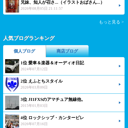
兄妹、知人が召さ...（イラストおばさん...）
2026年08月05日 21:11:57
もっと見る >
人気ブログランキング
個人ブログ
商店ブログ
1位 愛車＆楽器＆オーディオ日記
2024年07月12日
2位 えふとちスタイル
2026年03月09日
3位 JI1FXSのアマチュア無線他。
2015年01月03日
4位 ロックシップ・カンタービレ
2026年07月16日