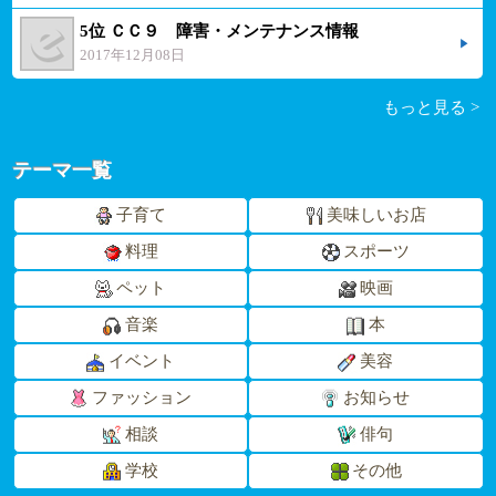
5位 ＣＣ９ 障害・メンテナンス情報
2017年12月08日
もっと見る >
テーマ一覧
子育て
美味しいお店
料理
スポーツ
ペット
映画
音楽
本
イベント
美容
ファッション
お知らせ
相談
俳句
学校
その他