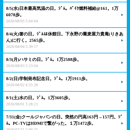
8/5(水)日本最高気温の日。ｼﾞﾑ。ﾊﾞｲｸ燃料補給@161。1万
6078歩。
2026/08/05 5:04:04
8/4(火)箸の日。ｼﾞﾑは休館日。下永野の蕎麦屋力貴庵(りきあ
ん)に行く。2565歩。
2026/08/04 5:39:17
8/3(月)ハサミの日。ｼﾞﾑ。1万2588歩。
2026/08/03 5:23:04
8/2(日)学制発布記念日。ｼﾞﾑ。1万1911歩。
2026/08/02 4:55:30
8/1(土)水の日。ｼﾞﾑ。1万3605歩。
2026/08/01 5:28:21
7/31(金)クールジャパンの日。突然の円高163円→157円。ｼﾞ
ﾑ。PC-TVはHDMIで繋がった。１万1472歩。
2026/07/31 5:00:35