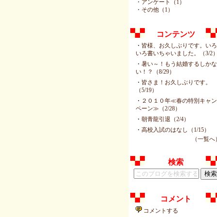
・アンケート（1）
・その他（1）
コンテンツ
・
皆様、お久しぶりです。い
いろ書いちゃいました。（3/2
・
暑い～！もう結婚するしか
い！？（8/29）
・
皆さま！お久しぶりです。
（5/19）
・
２０１０年≪春の特別キャ
ペーン≫（2/28）
・
朝青龍引退（2/4）
・
高校入試のはなし（1/15）
（一覧へ
検索
コメント
コメントする