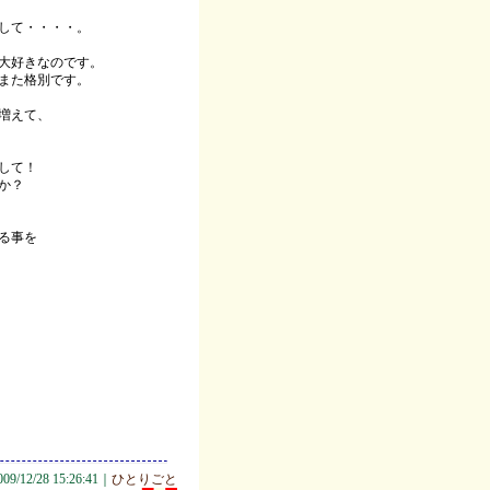
して・・・・。
大好きなのです。
また格別です。
増えて、
して！
か？
る事を
009/12/28 15:26:41｜
ひとりごと