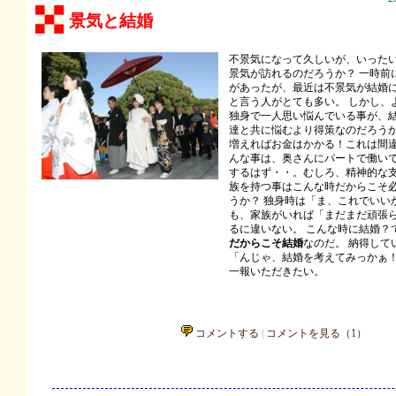
景気と結婚
不景気になって久しいが、いった
景気が訪れるのだろうか？ 一時前
があったが、最近は不景気が結婚
と言う人がとても多い。 しかし、
独身で一人思い悩んでいる事が、
達と共に悩むより得策なのだろう
増えればお金はかかる！これは間
んな事は、奥さんにパートで働い
するはず・・。むしろ、精神的な
族を持つ事はこんな時だからこそ
うか？ 独身時は「ま、これでいい
も、家族がいれば「まだまだ頑張
るに違いない。 こんな時に結婚？
だからこそ結婚
なのだ。 納得して
「んじゃ、結婚を考えてみっかぁ
一報いただきたい。
コメントする
|
コメントを見る（1）