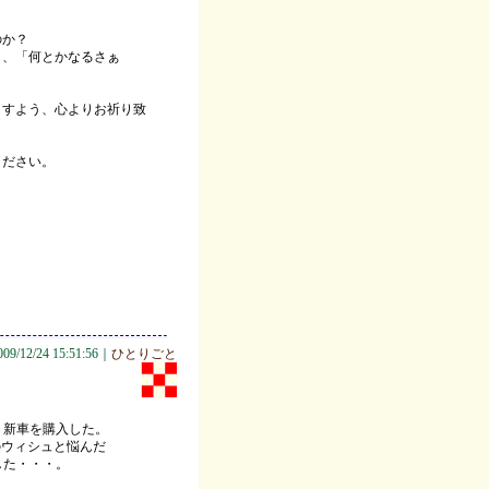
のか？
ら、「何とかなるさぁ
ますよう、心よりお祈り致
ください。
009/12/24 15:51:56｜
ひとりごと
、新車を購入した。
Aのウィシュと悩んだ
した・・・。