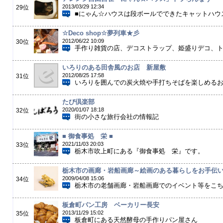
2013/03/29 12:34
29位
■にゃん☆ハウスは段ボールでできたキャットハウス
☆Deco shop☆夢列車★彡
2012/06/22 10:09
30位
手作り雑貨の店、デコストラップ、姫盛りデコ、トー
いろりのある田舎風のお店 新屋敷
2012/08/25 17:58
31位
いろりを囲んでの炭火焼や手打ちそばを楽しめる
たび倶楽部
2020/01/07 18:18
32位
街の小さな旅行会社の情報記
■ 御食事処 栄 ■
2021/11/03 20:03
33位
栃木市吹上町にある『御食事処 栄』です。
栃木市の画廊・岩船画廊～絵画のある暮らしをお手伝
2009/04/08 15:06
34位
栃木市の老舗画廊・岩船画廊でのイベント等をこちら
板倉町パン工房 ベーカリー長安
2013/11/29 15:02
35位
板倉町にある天然酵母の手作りパン屋さん