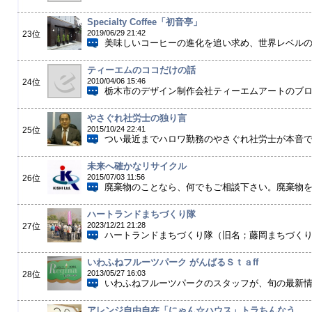
Specialty Coffee「初音亭」
2019/06/29 21:42
23位
美味しいコーヒーの進化を追い求め、世界レベル
ティーエムのココだけの話
2010/04/06 15:46
24位
栃木市のデザイン制作会社ティーエムアートのブ
やさぐれ社労士の独り言
2015/10/24 22:41
25位
つい最近までハロワ勤務のやさぐれ社労士が本音
未来へ確かなリサイクル
2015/07/03 11:56
26位
廃棄物のことなら、何でもご相談下さい。廃棄物を最
ハートランドまちづくり隊
2023/12/21 21:28
27位
ハートランドまちづくり隊（旧名；藤岡まちづくり委
いわふねフルーツパーク がんばるＳｔａff
2013/05/27 16:03
28位
いわふねフルーツパークのスタッフが、旬の最新
アレンジ自由自在「にゃん☆ハウス」トラちんなう