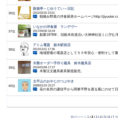
路遊亭～じゆうてい～日記
2011/02/16 23:01
36位
朝摘み野菜の洋食厨房ホームページhttp://jiyuutei.c
いなかの洋食屋 ランデヴー
2017/04/30 16:44
37位
創業1978年、旧栃木街道沿い大神神社近くに佇む洋
アトム電器 栃木駅前店
2013/12/11 17:36
38位
地域密着の電器店として５５年安心・便利そして量販
木製オーダー手作り建具 鈴木建具店
2016/01/06 17:27
39位
木製注文建具家具製
太平山のおやじのつぶやき
2008/01/15 15:27
40位
花の名所の謙信平から関東平野を渡る風にのせて
前のページ
1
|
2
|
3
|
4
|
5
|
6
|
7