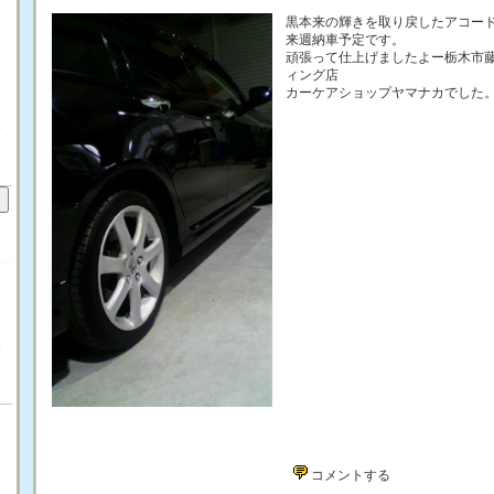
け
黒本来の輝きを取り戻したアコー
来週納車予定です。
頑張って仕上げましたよー栃木市
ィング店
カーケアショップヤマナカでした
）
）
カ
コメントする