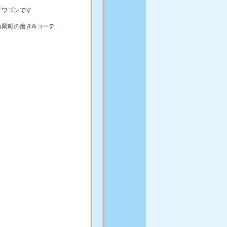
ドワゴンです
藤岡町の磨き&コーテ
。