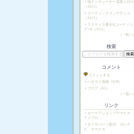
・
地デジチューナー等取り付
（10/13）
・
コーティングメンテナンス
（10/11）
・
ラクティス磨き&コーティン
グ+Ｒ（9/15）
（一覧へ
検索
コメント
コメントする
・
パネライ偽物（8/26）
・
ブログ（6/2）
（一覧へ
リンク
・
カーケアショップヤマナ
アメブロ
・
タイヤパーツ取付 ガレナ
ビ ヤマナカ