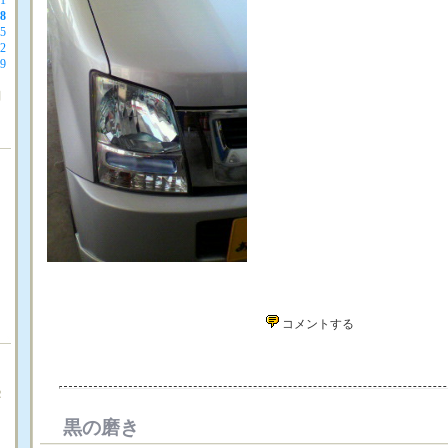
1
8
5
2
9
月
Ｔ
コメントする
店
Ｒ
黒の磨き