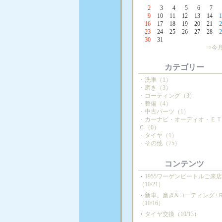
2
3
4
5
6
7
9
10
11
12
13
14
1
16
17
18
19
20
21
2
23
24
25
26
27
28
2
30
31
⇒今
カテゴリー
・洗車（1）
・磨き（3）
・コーティング（3）
・整備（4）
・中古パーツ（1）
・カーナビ・オーディオ・Ｅ
Ｃ（0）
・タイヤ（1）
・その他（75）
コンテンツ
・
1955ワーゲンビートルご来
（10/21）
・
新車。磨き&コーティング+
（10/16）
・
タイヤ交換（10/13）