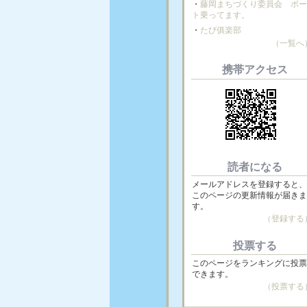
・
藤岡まちづくり委員会 ボ
ト乗ってます。
・
たび俱楽部
（一覧へ
携帯アクセス
読者になる
メールアドレスを登録すると
このページの更新情報が届き
す。
（登録する
投票する
このページをランキングに投
できます。
（投票する