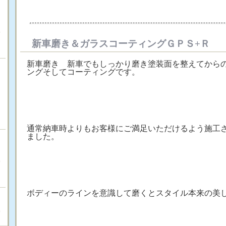
ー
）
新車磨き＆ガラスコーティングＧＰＳ+Ｒ
新車磨き 新車でもしっかり磨き塗装面を整えてから
ングそしてコーティングです。
通常納車時よりもお客様にご満足いただけるよう施工
、
ました。
ま
）
ボディーのラインを意識して磨くとスタイル本来の美
票
）