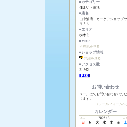
■カテゴリー
住まい・生活
■店名
山中油店 カーケアショップ
マナカ
■エリア
栃木市
■MAP
所在地を見る
■ショップ情報
詳細を見る
■アクセス数
21,362
お問い合わせ
メールにてお問い合わせいた
けます。
（メールフォームへ
カレンダー
＜--
2026 / 8
--
日
月
火
水
木
金