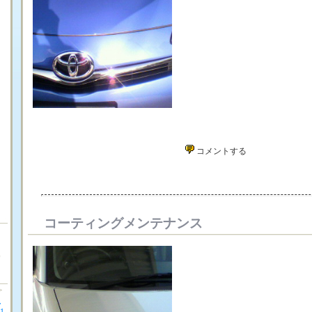
ヤ
コメントする
コーティングメンテナンス
だ
）
＞
土