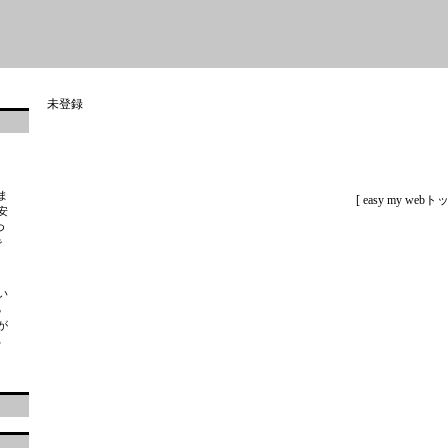
未登録
ま
[
easy my webト
安
つ
で
い
る
が
っ