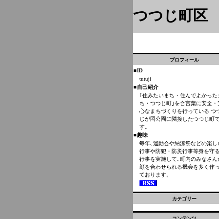
つつじ町区
プロフィール
■ID
tutuji
■自己紹介
｢住みたいまち・住んでよかった
ち・つつじ町｣を合言葉に安全・
心なまちづくりを行っている つ
じが岡公園に隣接したつつじ町
す。
■趣味
毎年､運動会や納涼祭などの楽し
行事や防犯・防災行事等身を守
行事を実施して､町内のみなさん
顔を合わせられる機会を多く作
ております。
カテゴリー
コンテンツ