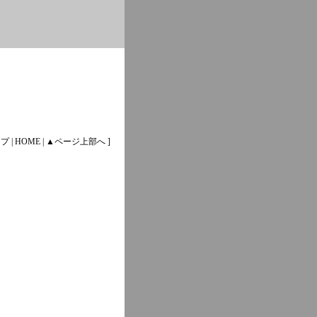
ップ
|
HOME
|
▲ページ上部へ
]