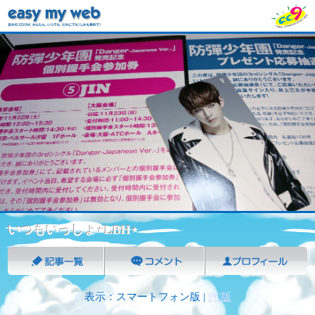
いつもいっしょ⋆LBH⋆
表示：スマートフォン版 |
PC版