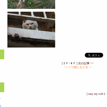
[
1
Ｐ /
4
Ｐ ]
次の記事 >>
<< 一つ前にもどる >>
）
[
easy my web
＞
1