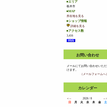
■エリア
栃木市
■MAP
所在地を見る
■ショップ情報
詳細を見る
■アクセス数
3,416
お問い合わせ
メールにてお問い合わせいただ
けます。
（メールフォームへ
カレンダー
＜--
2026 / 8
--
日
月
火
水
木
金
土