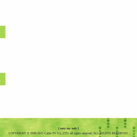
）
）
[
easy my web
]
COPYRIGHT © 2006-2012 Cable TV Co.,LTD. all rights reserved. ALL RIGHTS RESERVED.