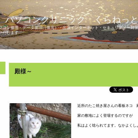
 パソコンクリニック くらねっ
ソコン修理・データ復旧（復元）・出張インターネット・セキュリティー対
いたします
殿様～
近所のたこ焼き屋さんの看板ネコ 
家の敷地によく登場するのですが
私はよく唸られてます。なかよくし