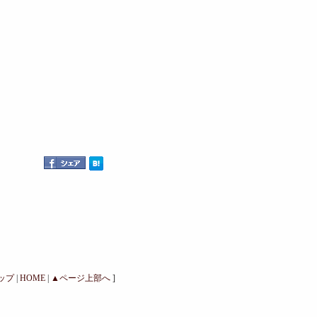
トップ
|
HOME
|
▲ページ上部へ
]