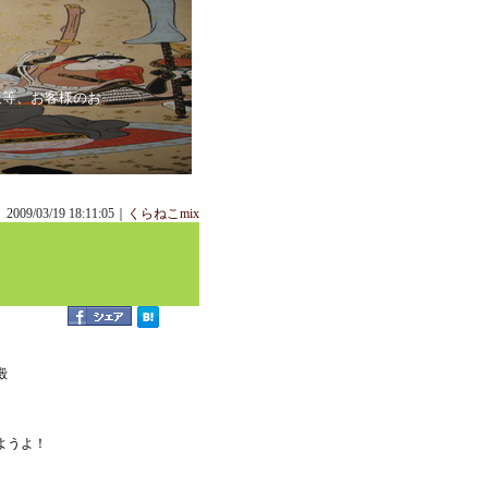
と
策等、お客様のお
2009/03/19 18:11:05｜
くらねこmix
殿
ようよ！