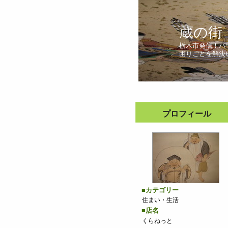
蔵の街
栃木市発信！パ
困りごとを解決
プロフィール
■カテゴリー
住まい・生活
■店名
くらねっと