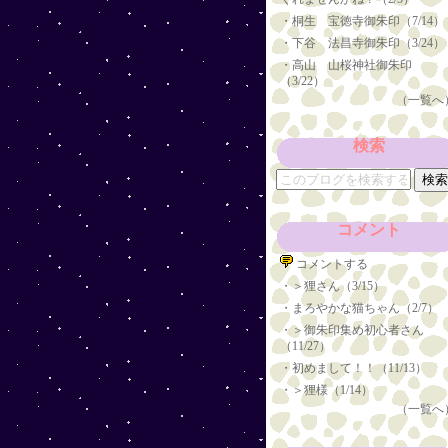
・
桐生 宝徳寺御朱印（7/14）
・
下谷 法昌寺御朱印（3/24）
・
高山 山桜神社御朱印
（3/22）
（一覧へ
検索
コメント
コメントする
・
＞狸さん（3/15）
・
まろやかな猫ちゃん（2/7）
・
＞御朱印集め初心者さん
（11/27）
・
初めまして！！（11/13）
・
＞狸様（1/14）
（一覧へ