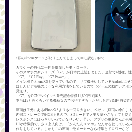
猫
！
↑私のiPhoneケースが映りこんでしまって申し訳ない(^^;
ガラケーの時代に一世を風靡したモトローラ。
そのスマホの新シリーズ「G7」が日本に上陸しました。全部で4機種、性能が
「G7」「G7 Play」「G7 Power」。
メイン機でiPhoneXSを使っているので、サブ機扱いしているAndroid
ほとんどデモ機のような利用方法をしているので（ゲームの動作レスポ
見送り。
「G7」をOCNモバイルの発売記念特価11,800円で購入。
本当は3万円くらいする機種なのでお得すぎる（ただし音声SIM同時契約
画面は手元にあるiPhoneXSよりも一回り大きい。ベゼル（画面の余白
内部ストレージで64GBあるので、SDカードでメモリ増やさなくても使
レスポンスははっきりいってかなりいい。早い。アプリの更新なんかも
UIが特徴的で、少々玄人向け。「かんたんスマホ」なんかを使っている
て
作りをしている。しかもこの画面、他メーカーなら標準とドロワーなど