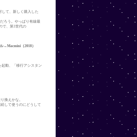
olt1。対して、新しく購入した
るだろう。やっぱり有線最
あるので、第1世代の
ブル→Macmini（2018）
acを起動、「移行アシスタン
乗り換えかな。
レイを継続して使うのにどうして