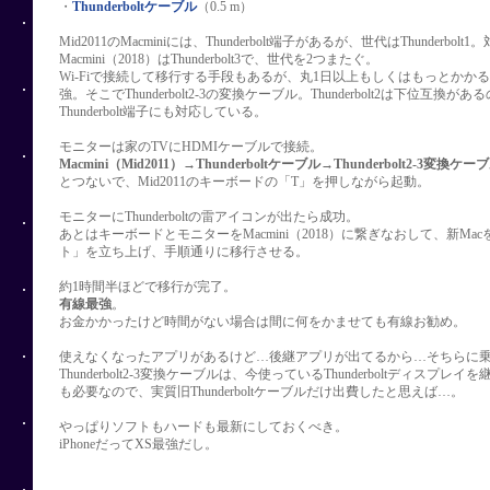
・
Thunderboltケーブル
（0.5 m）
Mid2011のMacminiには、Thunderbolt端子があるが、世代はThunderb
Macmini（2018）はThunderbolt3で、世代を2つまたぐ。
Wi-Fiで接続して移行する手段もあるが、丸1日以上もしくはもっとかか
強。そこでThunderbolt2-3の変換ケーブル。Thunderbolt2は下位互換が
Thunderbolt端子にも対応している。
モニターは家のTVにHDMIケーブルで接続。
Macmini（Mid2011）→Thunderboltケーブル→Thunderbolt2-3変換ケー
とつないで、Mid2011のキーボードの「T」を押しながら起動。
モニターにThunderboltの雷アイコンが出たら成功。
あとはキーボードとモニターをMacmini（2018）に繋ぎなおして、新M
ト」を立ち上げ、手順通りに移行させる。
約1時間半ほどで移行が完了。
有線最強
。
お金かかったけど時間がない場合は間に何をかませても有線お勧め。
使えなくなったアプリがあるけど…後継アプリが出てるから…そちらに
Thunderbolt2-3変換ケーブルは、今使っているThunderboltディスプ
も必要なので、実質旧Thunderboltケーブルだけ出費したと思えば…。
やっぱりソフトもハードも最新にしておくべき。
iPhoneだってXS最強だし。