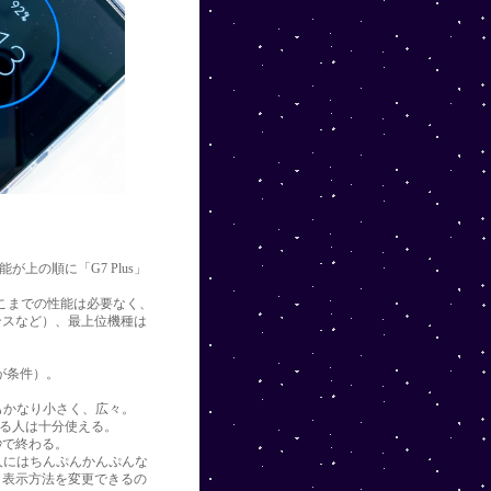
上の順に「G7 Plus」
にそこまでの性能は必要なく、
ンスなど）、最上位機種は
が条件）。
）もかなり小さく、広々。
える人は十分使える。
秒で終わる。
人にはちんぷんかんぷんな
、表示方法を変更できるの