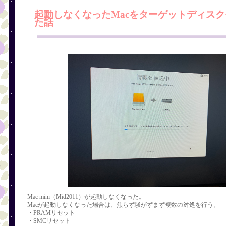
起動しなくなったMacをターゲットディスク
た話
、
ま
）
Mac mini（Mid2011）が起動しなくなった。
Macが起動しなくなった場合は、焦らず騒がずまず複数の対処を行う。
票
・PRAMリセット
・SMCリセット
）