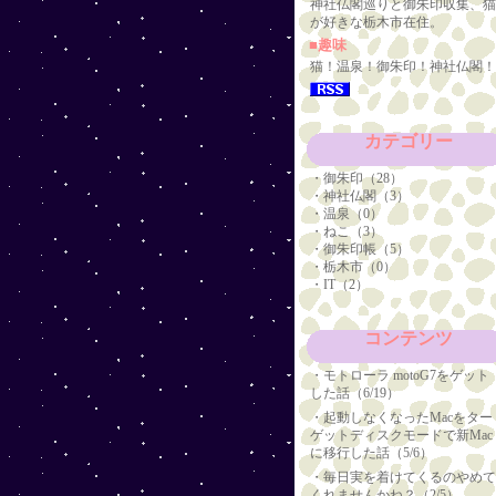
神社仏閣巡りと御朱印収集、
が好きな栃木市在住。
■趣味
猫！温泉！御朱印！神社仏閣
カテゴリー
・御朱印（28）
・神社仏閣（3）
・温泉（0）
・ねこ（3）
・御朱印帳（5）
・栃木市（0）
・IT（2）
コンテンツ
・
モトローラ motoG7をゲット
した話（6/19）
・
起動しなくなったMacをター
ゲットディスクモードで新Mac
に移行した話（5/6）
・
毎日実を着けてくるのやめ
くれませんかね？（2/5）