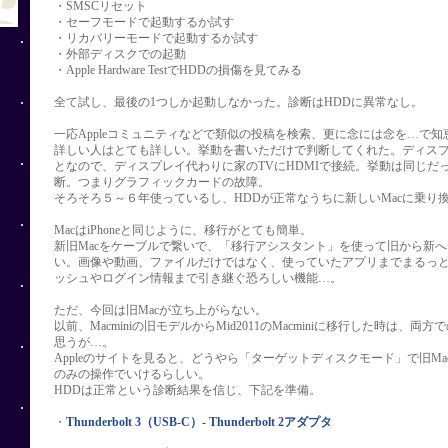
・SMSCリセット
・セーフモードで起動するか試す
・リカバリーモードで起動するか試す
・外部ディスクでの起動
・Apple Hardware TestでHDDの損傷を見てみる
全て試し、最後の1つしか起動しなかった。診断はHDDに異常なし。
一応Appleコミュニティなどで類似の投稿を検索、更に念には念を…で
詳しい人はとても詳しい。挙動を書いただけで判断してくれた。ディス
となので、ディスプレイ代わりに家のTVにHDMIで接続。挙動は同じだ
断。つまりグラフィックカードの故障。
そろそろ５～６年使っているし、HDDが正常なうちに新しいMacに乗り
MacはiPhoneと同じように、移行がとても簡単。
新旧Macをケーブルで繋いで、「移行アシスタント」を使って旧から新
い。画像や動画、ファイルだけではなく、使っていたアプリまでまるっ
ッシュやログイン情報まで引き継ぐ恐ろしい機能…。
ただ、今回は旧Macが立ち上がらない。
以前、Macminiの旧モデルからMid2011のMacminiに移行した時は、
思うが…。
Appleのサイトを見ると、どうやら「ターゲットディスクモード」で旧Ma
のみの操作でいけるらしい。
HDDは正常という診断結果を信じ、下記を準備。
・
Thunderbolt 3（USB-C）- Thunderbolt 2アダプタ