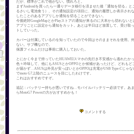
だが、標準がこれで他がない。慣れろと。
まずAndroidを買ったら一通りデータ移行を済ませた後「通知を切る」
るさいし電池食う）、その通知設定の項目に、通知の履歴しか表示され
したことのあるアプリしか通知を切ることができない。
今後絶対GoogleMapとかPlayストアの通知が来るのに大本から切れな
アプリごとに設定から通知をカット。あとは半日ほど放置して、受け取
）
トしていった。
カバーは付属しているのを知っていたので今回はそのままそれを使用。
ない。サブ機なので。
保護フィルムだけは事前に購入しておいた。
とにかく今まで持っていたHUAWEIスマホの先行き不安感から逃れたか
色々吟味して、他にもASUSとかOPPOとか候補があったけど、どれも
が届かず…ASUSは外見が安っぽいとかOPPOは充電がUSB Type-Cじ
でmoto G7上陸のニュースを目にしたわけです。
これはおすすめですぞ。
追記：バッテリー持ちが悪いですね…モバイルバッテリー必須です。あ
らMotoG7 Powerの方がおすすめかも！
コメントする
）