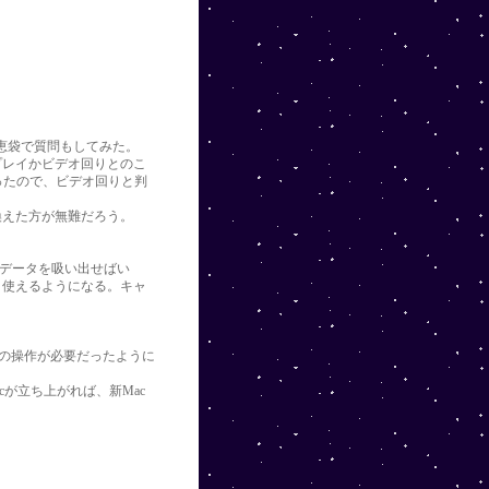
知恵袋で質問もしてみた。
プレイかビデオ回りとのこ
ったので、ビデオ回りと判
換えた方が無難だろう。
へデータを吸い出せばい
と使えるようになる。キャ
両方での操作が必要だったように
cが立ち上がれば、新Mac