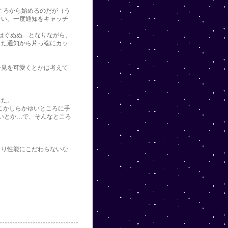
ところから始めるのだが（う
ない。一度通知をキャッチ
いとはぐぬぬ…となりながら、
った通知から片っ端にカッ
外見を可愛くとかは考えて
った。
どこかしらかゆいところに手
ゃないとか…で、そんなところ
まり性能にこだわらないな