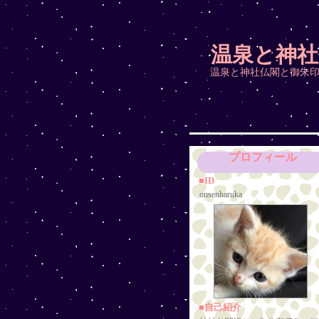
温泉と神社
温泉と神社仏閣と御朱印
プロフィール
■ID
onsenharuka
■自己紹介