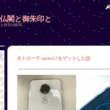
仏閣と御朱印と
と自宅の猫2匹
モトローラ motoG7をゲットした話