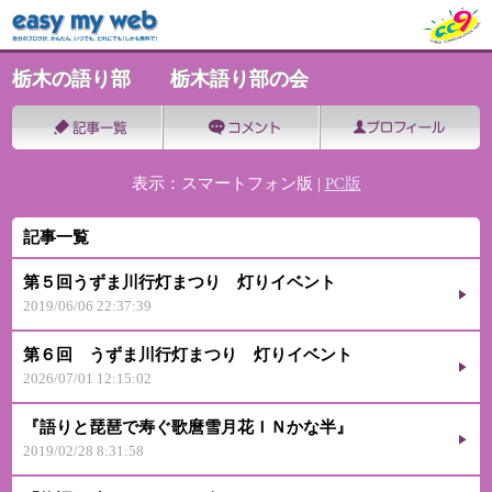
栃木の語り部 栃木語り部の会
表示：スマートフォン版 |
PC版
記事一覧
第５回うずま川行灯まつり 灯りイベント
2019/06/06 22:37:39
第６回 うずま川行灯まつり 灯りイベント
2026/07/01 12:15:02
『語りと琵琶で寿ぐ歌麿雪月花ＩＮかな半』
2019/02/28 8:31:58