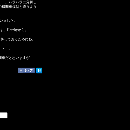
・・。バラバラに分解し
の機関車模型と違うよう
まいました。
Hornbyから。
。飾っておくためにね。
・・・。
関車だと思いますが