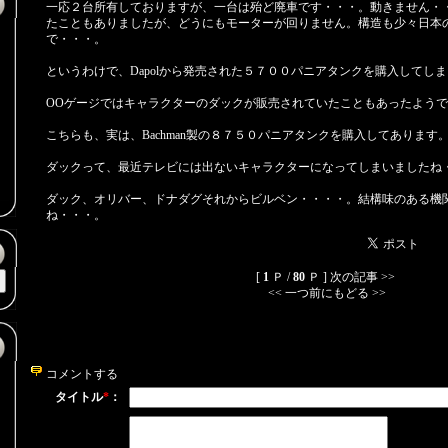
一応２台所有しておりますが、一台は殆ど廃車です・・・。動きません・
たこともありましたが、どうにもモーターが回りません。構造も少々日本
で・・・。
というわけで、Dapolから発売された５７００パニアタンクを購入してし
OOゲージではキャラクターのダックが販売されていたこともあったようです。
こちらも、実は、Bachman製の８７５０パニアタンクを購入してあります
ダックって、最近テレビには出ないキャラクターになってしまいましたね
）
ダック、オリバー、ドナダグそれからビルベン・・・・。結構味のある機
ね・・・。
[
1
Ｐ /
80
Ｐ ]
次の記事 >>
<< 一つ前にもどる >>
コメントする
タイトル
*
：
）