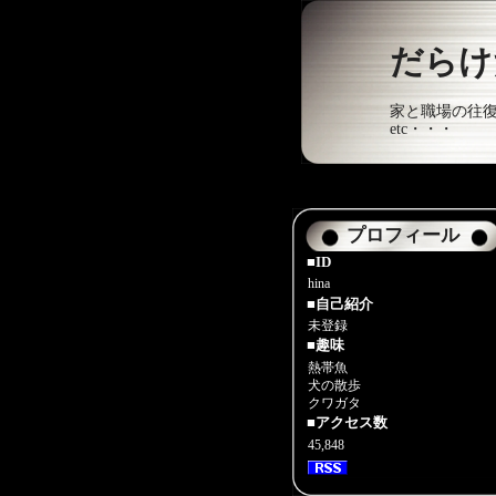
だらけ
家と職場の往
etc・・・
プロフィール
■ID
hina
■自己紹介
未登録
■趣味
熱帯魚
犬の散歩
クワガタ
■アクセス数
45,848