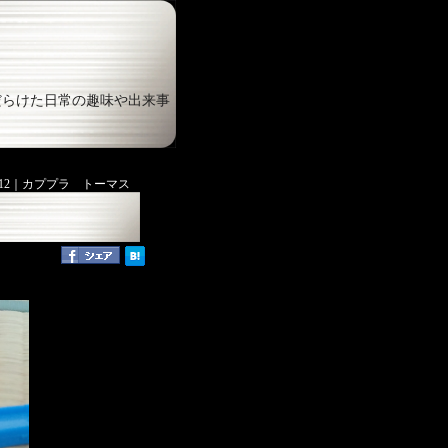
だらけた日常の趣味や出来事
:12｜
カププラ トーマス