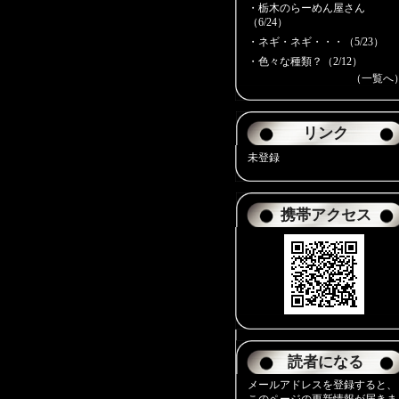
・
栃木のらーめん屋さん
（6/24）
・
ネギ・ネギ・・・（5/23）
・
色々な種類？（2/12）
（一覧へ
リンク
未登録
携帯アクセス
読者になる
メールアドレスを登録すると、
このページの更新情報が届きま