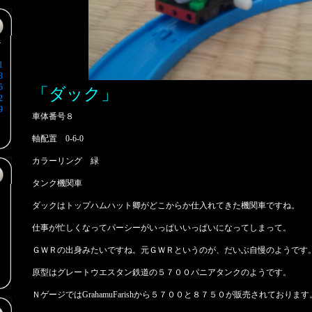
＞
1
8
5
「ダック」
2
9
車体番号８
月
軸配置 0-6-0
カラーリング 緑
タンク機関車
ダックはトップハムハット卿がどこからか仕入れてきた機関車ですね。
仕事が忙しくなってパーシーがいっぱいいっぱいになってしまって。
ＧＷＲの出身みたいですね。元ＧＷＲというのが、だいぶ自慢のようです
原型はグレートウエスタン鉄道の５７００パニアタンクのようです。
ＮゲージではGrahamuFarishから５７００と８７５０が販売されております