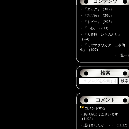
コンテンツ
・
「ダック」（3/17）
・
『九ツ家』（3/10）
・
「トビー」（2/25）
・
『一心』（2/13）
・
『大勝軒 いちのわり』
（2/4）
・
『ミヤマクワガタ 二令幼
虫』（1/27）
（一覧へ
検索
コメント
コメントする
・
ありがとうございます
（11/28）
・
遅れましたが・・・（11/22