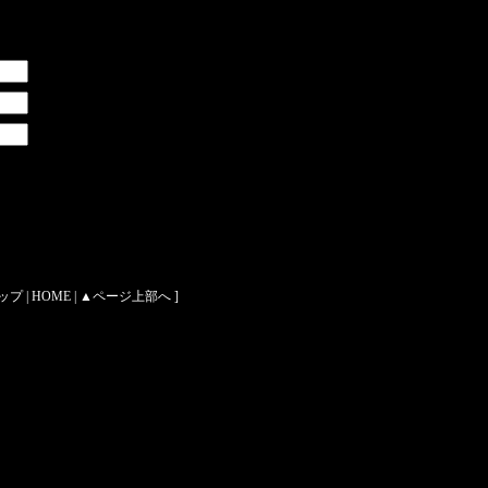
トップ
|
HOME
|
▲ページ上部へ
]