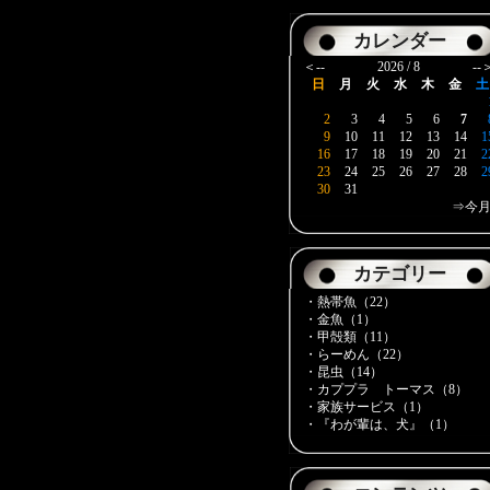
カレンダー
＜--
2026 / 8
--
日
月
火
水
木
金
土
2
3
4
5
6
7
9
10
11
12
13
14
1
16
17
18
19
20
21
2
23
24
25
26
27
28
2
30
31
⇒今
カテゴリー
・熱帯魚（22）
・金魚（1）
・甲殻類（11）
・らーめん（22）
・昆虫（14）
・カププラ トーマス（8）
・家族サービス（1）
・『わが輩は、犬』（1）