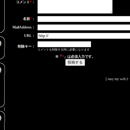
コメント
*
：
名前
*
：
）
MailAddress：
URL：
削除キー：
コメントを削除する時に必要になります
※「
*
」は必須入力です。
[
easy my web