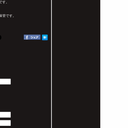
給です。
て保管です。
。