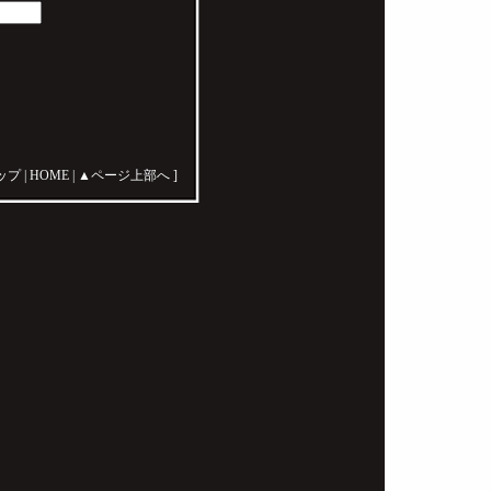
トップ
|
HOME
|
▲ページ上部へ
]