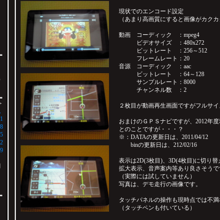
現状でのエンコード設定
（あまり高画質にすると画像がカクカ
動画 コーディック ：mpeg4
ビデオサイズ ：480x272
ビットレート ：256～512
フレームレート：20
ま
音源 コーディック ：aac
ビットレート ：64～128
）
サンプルレート：8000
チャンネル数 ：2
＞
２枚目が動画再生画面ですがフルサイ
土
1
おまけのＧＰＳナビですが、2012年
8
とのことですが・・・？
5
※：DATAの更新日は、2011/04/12
2
binの更新日は、212/02/16
9
表示は2D(3枚目)、3D(4枚目)に切
月
拡大表示、音声案内等あり良さそうで
（実際には試していません）
写真は、デモ走行の画像です。
タッチパネルの操作も現時点では不満
（タッチペンも付いている）