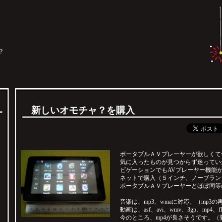
?
新しいオモチャ？を購入
ポータブルＡＶプレーヤーが欲しくて
気に入ったものが見つからず迷ってい
ビゲーションでもAVプレーヤー機能
ネットで購入（５インチ、ノーブランド：
ポータブルＡＶプレーヤーとほぼ同等
音楽は、mp3、wmaに対応。（mp3の
動画は、asf、avi、wmv、3gp、mp4、
今のところ、mp4が良さそうです。（