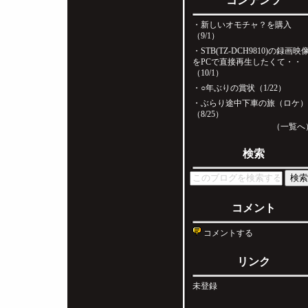
コンテンツ
・
新しいオモチャ？を購入
（9/1）
・
STB(TZ-DCH9810)の録画映
をPCで直接再生したくて・・
（10/1）
・
○年ぶりの賞状（1/22）
・
ぶらり途中下車の旅（ロケ
（8/25）
（一覧へ
検索
コメント
コメントする
リンク
未登録