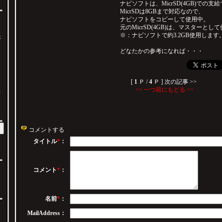
ナビソフトは、MicrSD(4GB)での支
MicrSDは8GBまで対応なので、
ナビソフトをコピーして使用中。
元のMicrSD(4GB)は、マスターとし
※：ナビソフトで約3.2GB使用します
像
どなたかの参考になれば・・・
）
[
1
Ｐ /
4
Ｐ ]
次の記事 >>
<< 一つ前にもどる >>
）
コメントする
タイトル
*
：
コメント
*
：
名前
*
：
MailAddress：