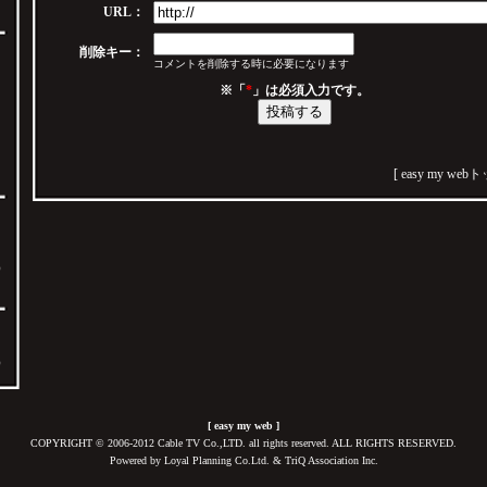
URL：
削除キー：
コメントを削除する時に必要になります
※「
*
」は必須入力です。
[
easy my web
、
ま
）
票
）
[
easy my web
]
COPYRIGHT © 2006-2012 Cable TV Co.,LTD. all rights reserved. ALL RIGHTS RESERVED.
Powered by
Loyal Planning Co.Ltd.
&
TriQ Association Inc.