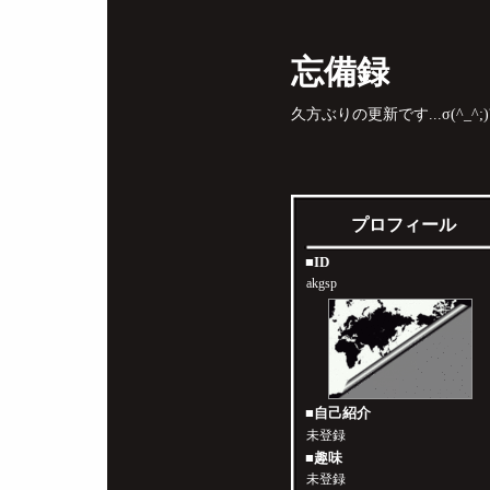
忘備録
久方ぶりの更新です...σ(^_^;)
プロフィール
■ID
akgsp
■自己紹介
未登録
■趣味
未登録