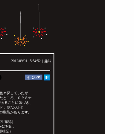
2012/09/01 15:54:52｜
趣味
色々探していたが、
たところ、ＧＰＳナ
があることに気づき、
＠7,500円）
の機能があります。
再生確認）
flvに対応。
要検証）