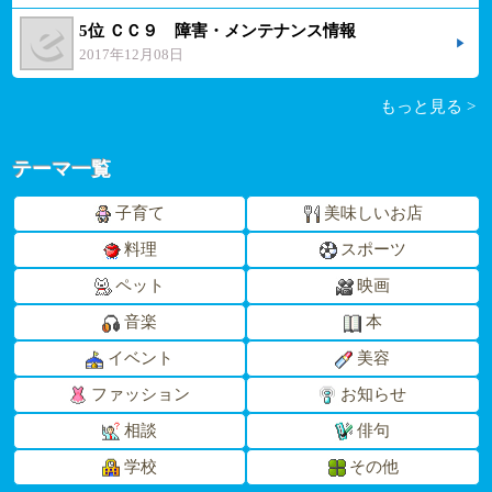
5位 ＣＣ９ 障害・メンテナンス情報
2017年12月08日
もっと見る >
テーマ一覧
子育て
美味しいお店
料理
スポーツ
ペット
映画
音楽
本
イベント
美容
ファッション
お知らせ
相談
俳句
学校
その他