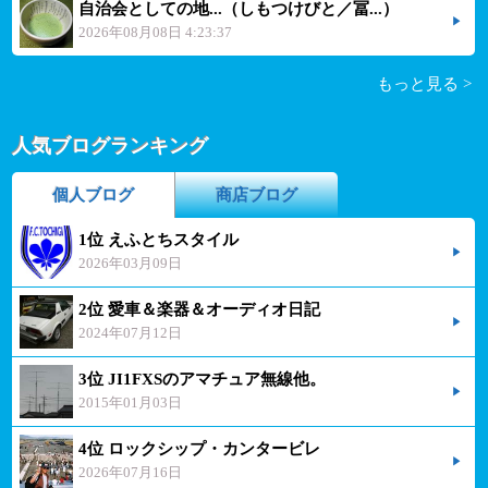
自治会としての地...（しもつけびと／冨...）
2026年08月08日 4:23:37
もっと見る >
人気ブログランキング
個人ブログ
商店ブログ
1位 えふとちスタイル
2026年03月09日
2位 愛車＆楽器＆オーディオ日記
2024年07月12日
3位 JI1FXSのアマチュア無線他。
2015年01月03日
4位 ロックシップ・カンタービレ
2026年07月16日