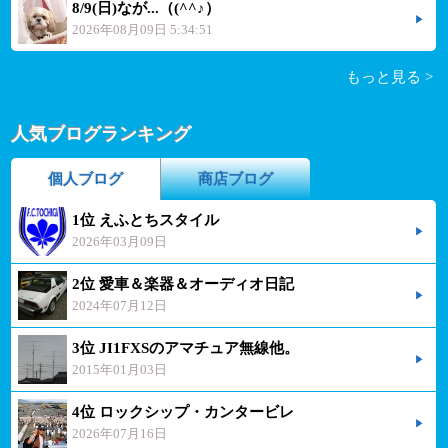
8/9(日)なが...（(^^♪）
2026年08月09日 5:34:51
もっと見る >
人気ブログランキング
個人ブログ
商店ブログ
1位 えふとちスタイル
2026年03月09日
2位 愛車＆楽器＆オーディオ日記
2024年07月12日
3位 JI1FXSのアマチュア無線他。
2015年01月03日
4位 ロックシップ・カンタービレ
2026年07月16日