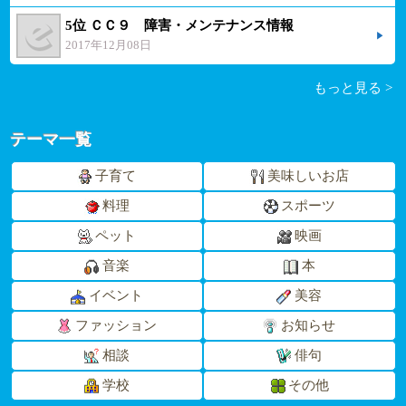
5位 ＣＣ９ 障害・メンテナンス情報
2017年12月08日
もっと見る >
テーマ一覧
子育て
美味しいお店
料理
スポーツ
ペット
映画
音楽
本
イベント
美容
ファッション
お知らせ
相談
俳句
学校
その他