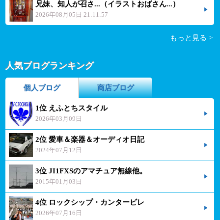
兄妹、知人が召さ...（イラストおばさん...）
2026年08月05日 21:11:57
もっと見る >
人気ブログランキング
個人ブログ
商店ブログ
1位 えふとちスタイル
2026年03月09日
2位 愛車＆楽器＆オーディオ日記
2024年07月12日
3位 JI1FXSのアマチュア無線他。
2015年01月03日
4位 ロックシップ・カンタービレ
2026年07月16日