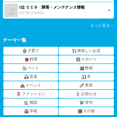
5位 ＣＣ９ 障害・メンテナンス情報
2017年12月08日
もっと見る >
テーマ一覧
子育て
美味しいお店
料理
スポーツ
ペット
映画
音楽
本
イベント
美容
ファッション
お知らせ
相談
俳句
学校
その他