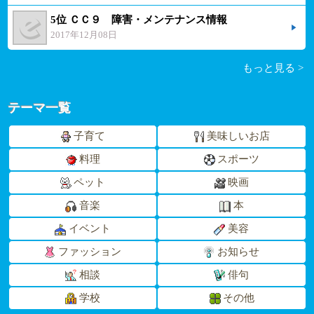
5位 ＣＣ９ 障害・メンテナンス情報
2017年12月08日
もっと見る >
テーマ一覧
子育て
美味しいお店
料理
スポーツ
ペット
映画
音楽
本
イベント
美容
ファッション
お知らせ
相談
俳句
学校
その他