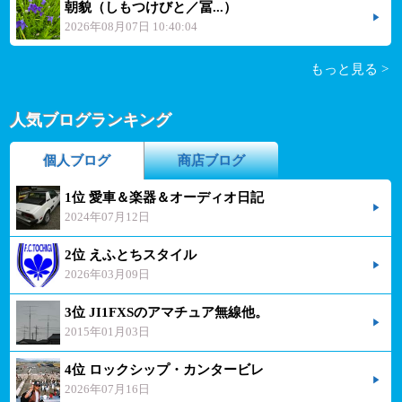
朝貌（しもつけびと／冨...）
2026年08月07日 10:40:04
もっと見る >
人気ブログランキング
個人ブログ
商店ブログ
1位 愛車＆楽器＆オーディオ日記
2024年07月12日
2位 えふとちスタイル
2026年03月09日
3位 JI1FXSのアマチュア無線他。
2015年01月03日
4位 ロックシップ・カンタービレ
2026年07月16日