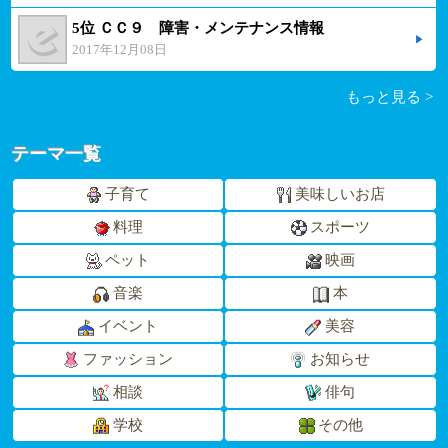
5位 ＣＣ９ 障害・メンテナンス情報
2017年12月08日
もっと見る >
テーマ一覧
子育て
美味しいお店
料理
スポーツ
ペット
映画
音楽
本
イベント
美容
ファッション
お知らせ
相談
俳句
学校
その他