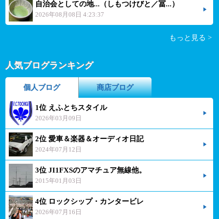
自治会としての地...（しもつけびと／冨...）
2026年08月08日 4:23:37
もっと見る >
人気ブログランキング
個人ブログ
商店ブログ
1位 えふとちスタイル
2026年03月09日
2位 愛車＆楽器＆オーディオ日記
2024年07月12日
3位 JI1FXSのアマチュア無線他。
2015年01月03日
4位 ロックシップ・カンタービレ
2026年07月16日