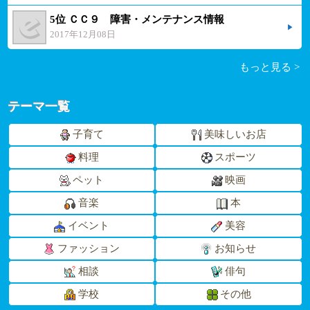
5位 ＣＣ９ 障害・メンテナンス情報
2017年12月08日
もっと見る >
テーマ一覧
子育て
美味しいお店
料理
スポーツ
ペット
映画
音楽
本
イベント
美容
ファッション
お知らせ
相談
俳句
学校
その他