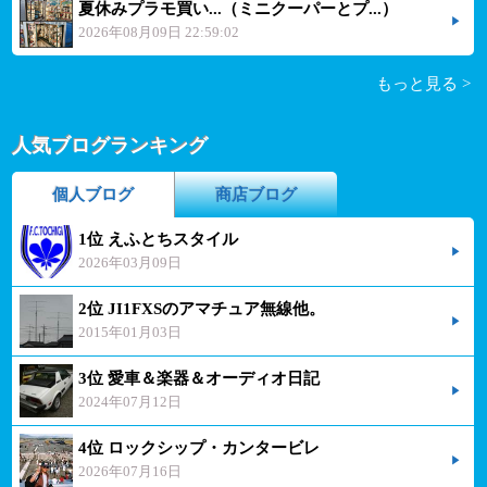
夏休みプラモ買い...（ミニクーパーとプ...）
2026年08月09日 22:59:02
もっと見る >
人気ブログランキング
個人ブログ
商店ブログ
1位 えふとちスタイル
2026年03月09日
2位 JI1FXSのアマチュア無線他。
2015年01月03日
3位 愛車＆楽器＆オーディオ日記
2024年07月12日
4位 ロックシップ・カンタービレ
2026年07月16日