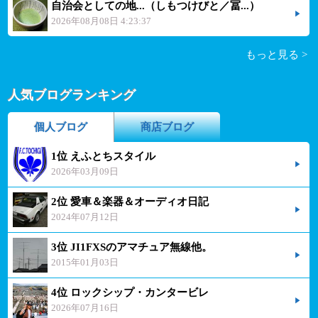
自治会としての地...（しもつけびと／冨...）
2026年08月08日 4:23:37
もっと見る >
人気ブログランキング
個人ブログ
商店ブログ
1位 えふとちスタイル
2026年03月09日
2位 愛車＆楽器＆オーディオ日記
2024年07月12日
3位 JI1FXSのアマチュア無線他。
2015年01月03日
4位 ロックシップ・カンタービレ
2026年07月16日