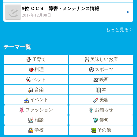
5位 ＣＣ９ 障害・メンテナンス情報
2017年12月08日
もっと見る >
テーマ一覧
子育て
美味しいお店
料理
スポーツ
ペット
映画
音楽
本
イベント
美容
ファッション
お知らせ
相談
俳句
学校
その他