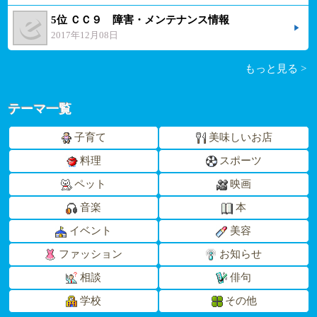
5位 ＣＣ９ 障害・メンテナンス情報
2017年12月08日
もっと見る >
テーマ一覧
子育て
美味しいお店
料理
スポーツ
ペット
映画
音楽
本
イベント
美容
ファッション
お知らせ
相談
俳句
学校
その他