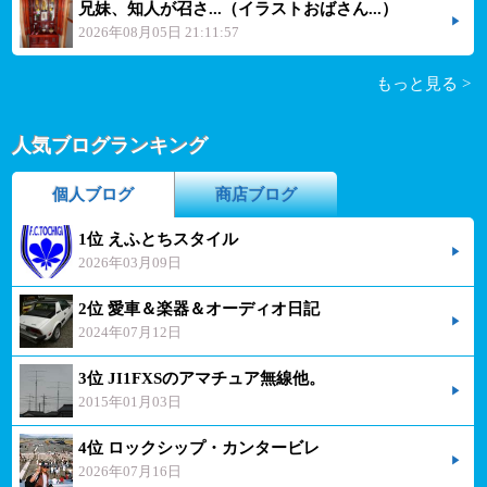
兄妹、知人が召さ...（イラストおばさん...）
2026年08月05日 21:11:57
もっと見る >
人気ブログランキング
個人ブログ
商店ブログ
1位 えふとちスタイル
2026年03月09日
2位 愛車＆楽器＆オーディオ日記
2024年07月12日
3位 JI1FXSのアマチュア無線他。
2015年01月03日
4位 ロックシップ・カンタービレ
2026年07月16日