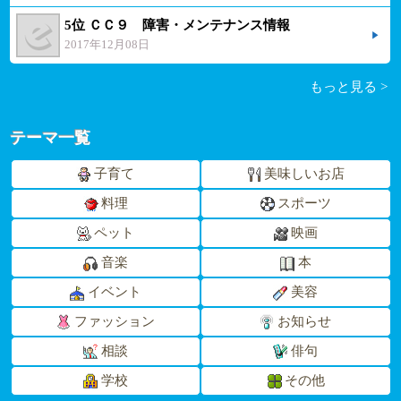
5位 ＣＣ９ 障害・メンテナンス情報
2017年12月08日
もっと見る >
テーマ一覧
子育て
美味しいお店
料理
スポーツ
ペット
映画
音楽
本
イベント
美容
ファッション
お知らせ
相談
俳句
学校
その他