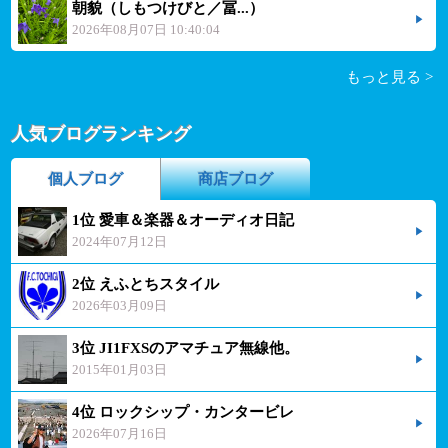
朝貌（しもつけびと／冨...）
2026年08月07日 10:40:04
もっと見る >
人気ブログランキング
個人ブログ
商店ブログ
1位 愛車＆楽器＆オーディオ日記
2024年07月12日
2位 えふとちスタイル
2026年03月09日
3位 JI1FXSのアマチュア無線他。
2015年01月03日
4位 ロックシップ・カンタービレ
2026年07月16日